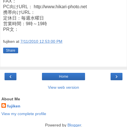
FAX：
PC向けURL： http://www.hikari-photo.net
携帯向けURL：
定休日：毎週水曜日
営業時間：9時～19時
PR文：
fujiken
at
7/11/2010 12:53:00 PM
Share
‹
›
Home
View web version
About Me
fujiken
View my complete profile
Powered by
Blogger
.