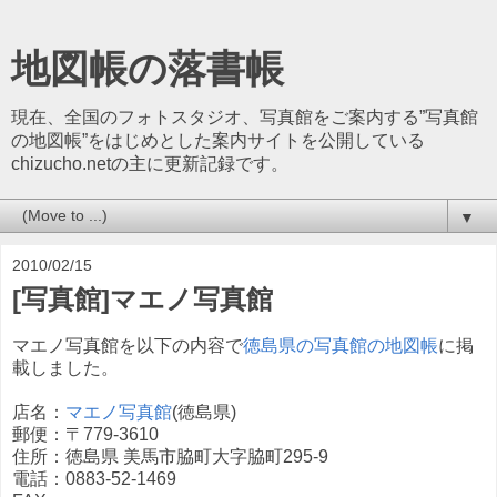
地図帳の落書帳
現在、全国のフォトスタジオ、写真館をご案内する”写真館
の地図帳”をはじめとした案内サイトを公開している
chizucho.netの主に更新記録です。
▼
2010/02/15
[写真館]マエノ写真館
マエノ写真館を以下の内容で
徳島県の写真館の地図帳
に掲
載しました。
店名：
マエノ写真館
(徳島県)
郵便：〒779-3610
住所：徳島県 美馬市脇町大字脇町295-9
電話：0883-52-1469