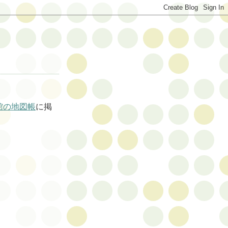
館の地図帳
に掲