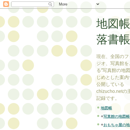
地図
落書
現在、全国のフ
ジオ、写真館を
る”写真館の地図
じめとした案内
公開している
chizucho.ne
記録です。
地図帳
+
写真館の地図帳
+
おもちゃ屋の地