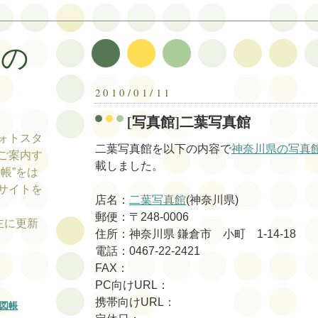
帳の
帳
2010/01/11
[写真館]二葉写真館
ォトスタ
二葉写真館を以下の内容で
神奈川県の写真
ご案内す
載しました。
帳”をは
サイトを
店名：
二葉写真館
(神奈川県)
郵便：〒248-0006
tの主に更新
住所：神奈川県 鎌倉市 小町 1-14-18
電話：0467-22-2421
FAX：
PC向けURL：
携帯向けURL：
図帳