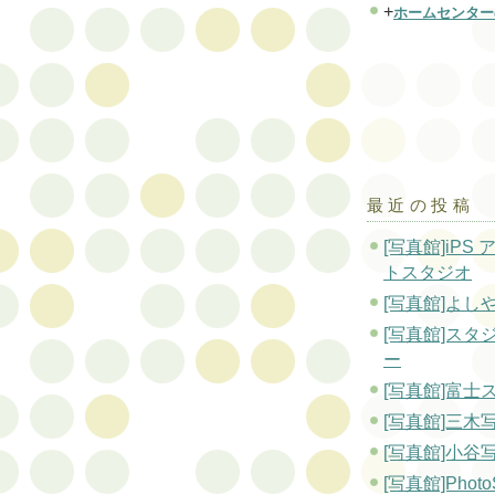
+
ホームセンター
最近の投稿
[写真館]iPS
トスタジオ
[写真館]よし
[写真館]スタ
ー
[写真館]富士
[写真館]三木
[写真館]小谷
[写真館]PhotoS