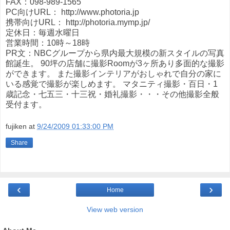
FAX：098-989-1565
PC向けURL： http://www.photoria.jp
携帯向けURL： http://photoria.mymp.jp/
定休日：毎週水曜日
営業時間：10時～18時
PR文：NBCグループから県内最大規模の新スタイルの写真
館誕生。 90坪の店舗に撮影Roomが3ヶ所あり多面的な撮影
ができます。 また撮影インテリアがおしゃれで自分の家に
いる感覚で撮影が楽しめます。 マタニティ撮影・百日・1
歳記念・七五三・十三祝・婚礼撮影・・・その他撮影全般
受付ます。
fujiken
at
9/24/2009 01:33:00 PM
Share
‹
›
Home
View web version