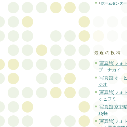
+
ホームセンター
最近の投稿
[写真館]フォ
プ ナカイ
[写真館]オ—
ジオ
[写真館]フォ
オヒフミ
[写真館]京都
style
[写真館]フォ