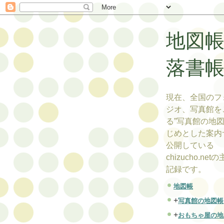
地図
落書
現在、全国のフ
ジオ、写真館を
る”写真館の地図
じめとした案内
公開している
chizucho.ne
記録です。
地図帳
+
写真館の地図帳
+
おもちゃ屋の地