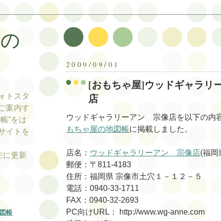
帳の
帳
2009/09/01
[おもちゃ屋]ウッドギャラリ
店
ォトスタ
ご案内す
ウッドギャラリーアン 宗像店を以下の内
帳”をは
もちゃ屋の地図帳
に掲載しました。
サイトを
店名：
ウッドギャラリーアン 宗像店
(福岡
tの主に更新
郵便：〒811-4183
住所：福岡県 宗像市土穴１－１２－５
電話：0940-33-1711
FAX：0940-32-2693
PC向けURL： http://www.wg-anne.com
図帳