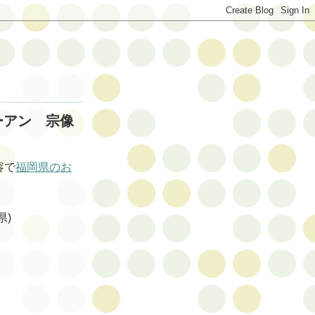
ーアン 宗像
容で
福岡県のお
県)