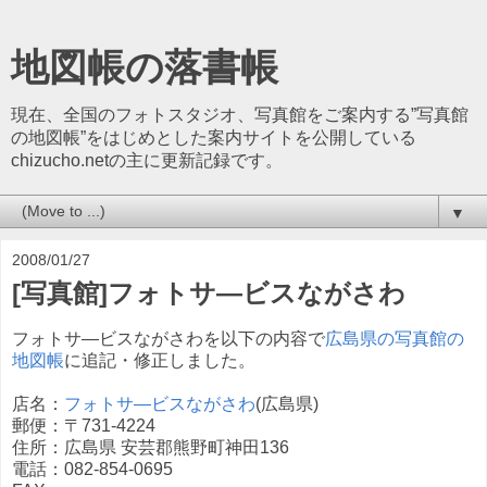
地図帳の落書帳
現在、全国のフォトスタジオ、写真館をご案内する”写真館
の地図帳”をはじめとした案内サイトを公開している
chizucho.netの主に更新記録です。
▼
2008/01/27
[写真館]フォトサ—ビスながさわ
フォトサ―ビスながさわを以下の内容で
広島県の写真館の
地図帳
に追記・修正しました。
店名：
フォトサ―ビスながさわ
(広島県)
郵便：〒731-4224
住所：広島県 安芸郡熊野町神田136
電話：082-854-0695