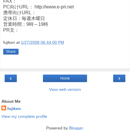
FAX：
PC向けURL： http://www.e-pri.net
携帯向けURL：
定休日：毎週木曜日
営業時間：9時～19時
PR文：
fujiken
at
1/27/2008 06:44:00 PM
Share
‹
›
Home
View web version
About Me
fujiken
View my complete profile
Powered by
Blogger
.