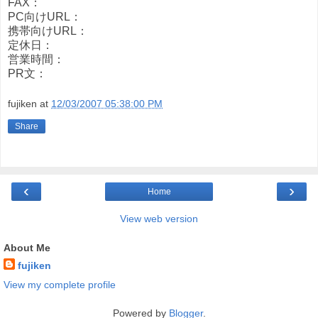
FAX：
PC向けURL：
携帯向けURL：
定休日：
営業時間：
PR文：
fujiken
at
12/03/2007 05:38:00 PM
Share
‹
›
Home
View web version
About Me
fujiken
View my complete profile
Powered by
Blogger
.