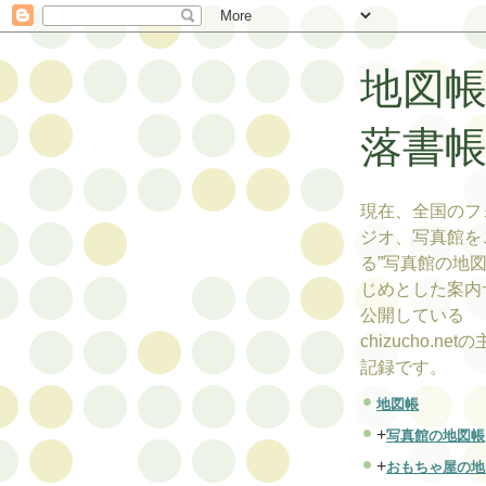
地図
落書
現在、全国のフ
ジオ、写真館を
る”写真館の地図
じめとした案内
公開している
chizucho.ne
記録です。
地図帳
+
写真館の地図帳
+
おもちゃ屋の地