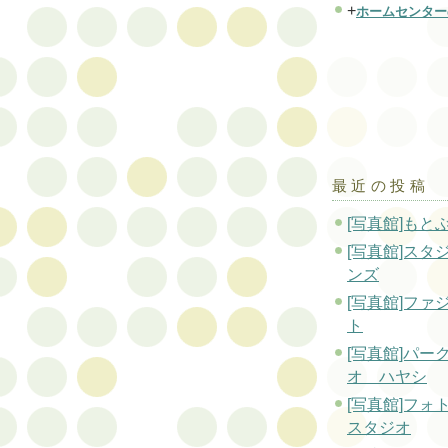
+
ホームセンター
最近の投稿
[写真館]もと
[写真館]スタ
ンズ
[写真館]ファ
ト
[写真館]パー
オ ハヤシ
[写真館]フォ
スタジオ