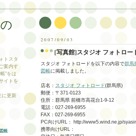
帳の
帳
2007/09/03
[写真館]スタジオ フォトロー
ォトスタ
スタジオ フォトロードを以下の内容で
群馬
ご案内す
図帳
に掲載しました。
帳”をは
サイトを
店名：
スタジオ フォトロード
(群馬県)
郵便：〒371-0123
tの主に更新
住所：群馬県 前橋市高花台1-9-12
電話：027-269-6955
FAX：027-269-6955
PC向けURL： http://www5.wind.ne.jp/syasi
携帯向けURL：
図帳