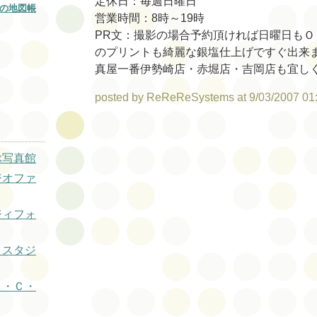
定休日：毎週日曜日
の地図帳
営業時間：8時～19時
PR文：撮影の場合予約頂ければ日曜日もＯ
のプリントも綺麗な銀塩仕上げですぐ出来ま
真屋一番伊勢崎店・赤堀店・吉岡店も宜し
posted by ReReReSystems at 9/03/2007 01
ぶ写真館
ジオファ
ジィフォ
クスタジ
ト・Ｃ・