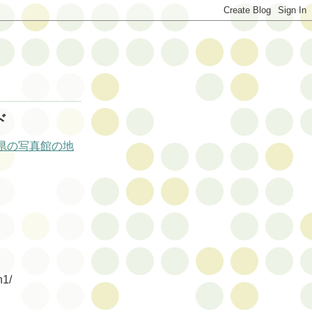
ド
県の写真館の地
n1/