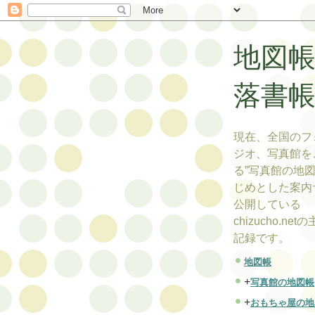
地図
落書
現在、全国のフ
ジオ、写真館を
る”写真館の地図
じめとした案内
公開している
chizucho.ne
記録です。
地図帳
+
写真館の地図帳
+
おもちゃ屋の地