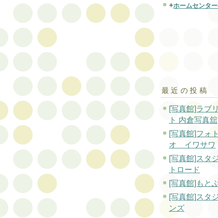
+
ホームセンター
最近の投稿
[写真館]ラブ
ト 内倉写真舘
[写真館]フォ
オ イワサワ
[写真館]スタ
トロード
[写真館]もと
[写真館]スタ
ンズ