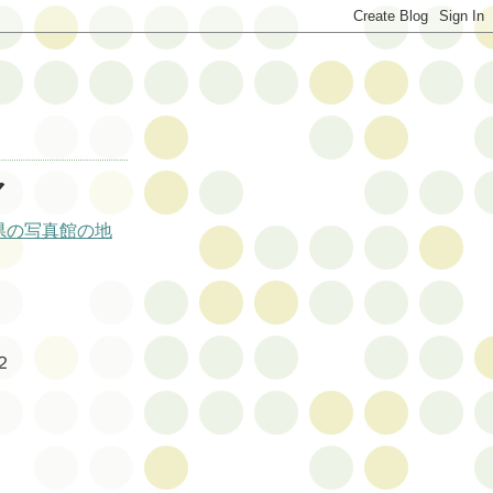
マ
県の写真館の地
２