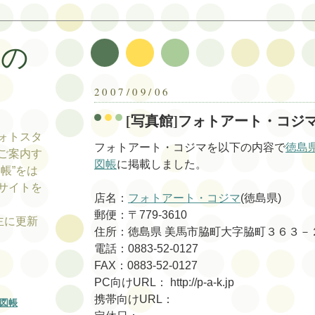
帳の
帳
2007/09/06
[写真館]フォトアート・コジ
ォトスタ
フォトアート・コジマを以下の内容で
徳島
ご案内す
図帳
に掲載しました。
帳”をは
サイトを
店名：
フォトアート・コジマ
(徳島県)
郵便：〒779-3610
tの主に更新
住所：徳島県 美馬市脇町大字脇町３６３－
電話：0883-52-0127
FAX：0883-52-0127
PC向けURL： http://p-a-k.jp
携帯向けURL：
図帳