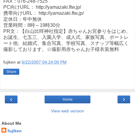
FAX：076-248-7525
PC向けURL： http://yamazaki.ftw.jp/
携帯向けURL： http://yamazaki.ftw.jp/
定休日：年中無休
営業時間：8時～19時30分
PR文：【白山比咩神社指定】赤ちゃんお宮参りをはじめ、
お誕生、七五三、入園入学、成人式、家族写真、ポートレ
ート他、結婚式、集合写真、学校写真、スナップ等幅広く
撮影しております。☆撮影用赤ちゃんお子様衣装無料
fujiken
at
6/22/2007 04:24:00 PM
Share
‹
›
Home
View web version
About Me
fujiken