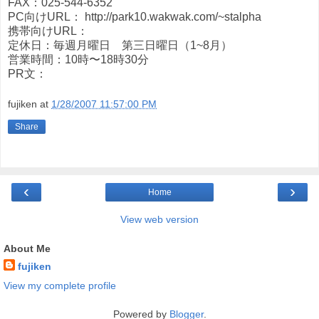
FAX：025-544-6352
PC向けURL： http://park10.wakwak.com/~stalpha
携帯向けURL：
定休日：毎週月曜日 第三日曜日（1~8月）
営業時間：10時〜18時30分
PR文：
fujiken
at
1/28/2007 11:57:00 PM
Share
‹
›
Home
View web version
About Me
fujiken
View my complete profile
Powered by
Blogger
.